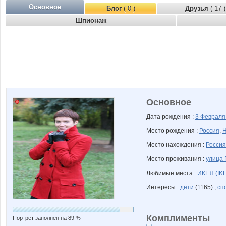
Основное
Блог
( 0 )
Друзья
( 17 )
Шпионаж
Основное
Дата рождения :
3 Феврал
Место рождения :
Россия
,
Н
Место нахождения :
Россия
Место проживания :
улица 
Любимые места :
ИКЕЯ (IK
Интересы :
дети
(1165) ,
сп
Комплименты
Портрет заполнен на 89 %