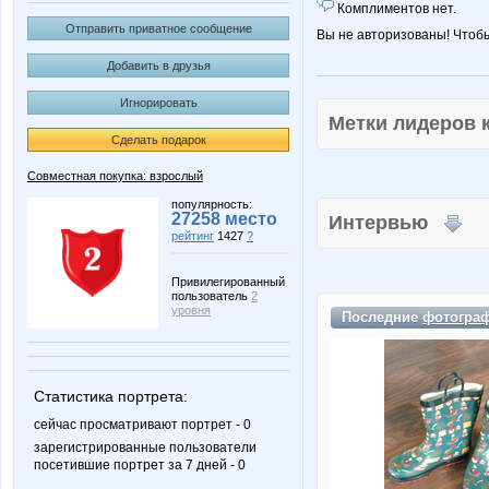
Комплиментов нет.
Отправить приватное сообщение
Вы не авторизованы! Чтоб
Добавить в друзья
Игнорировать
Метки лидеров
Сделать подарок
Совместная покупка: взрослый
популярность:
27258 место
Интервью
рейтинг
1427
?
Привилегированный
пользователь
2
уровня
Последние
фотогра
Статистика портрета:
сейчас просматривают портрет - 0
зарегистрированные пользователи
посетившие портрет за 7 дней - 0